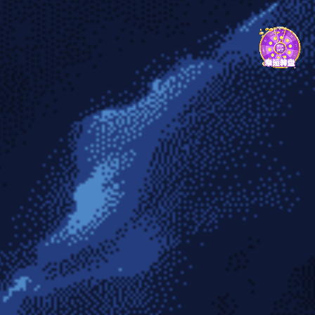
采取了一种谨慎而务实的方法。他明确表
加额外负担。在他的计划中，需要根据对手
员来扭转局势。
队伍具备高水平技战术，还有必要进行细致
比赛结果，因此每个环节都不可忽视。若盲
问题。
也提出了合理化建议。在关键时刻，可以让
不意味着要完全寄希望于一名新秀身上，而
的一部分，而非孤立存在。
理准备显得尤为重要。虽然其他优秀选手可
将更容易思考和执行战术安排。因此，在赛