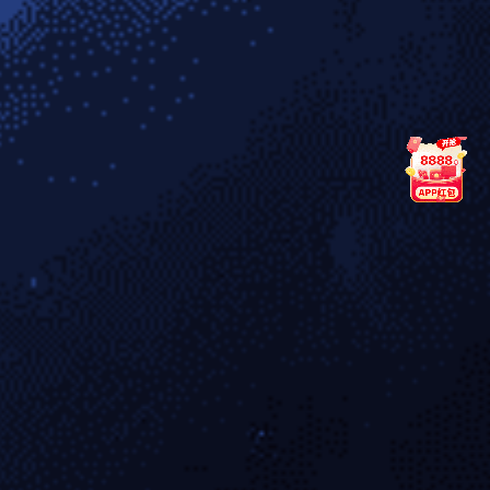
，以及如何处理压力和焦虑的问题。
能力。例如，在闭门训练时，可以制造一些
适应这种环境。而这也是为何瓜帅始终强调
养出更加成熟稳定的新生力量。
度集中注意力及清晰判断力。有时候，即便
要能够汲取经验教训，就算失败也能有所收
年才俊谢尔基及其未来发展的独特见解。从
对阿森纳等强敌所需采取战术方案，以及面
现代足球教练复杂多面的思维过程。这不仅
极向上的职业操守，为广大青少年运动员树