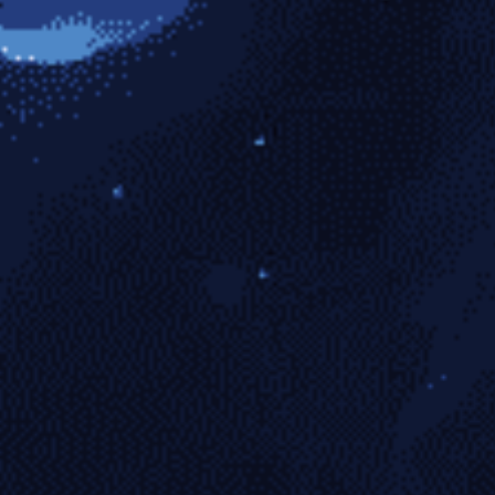
上一篇：
杰伦格林回顾去年季后赛经历今年…
精选推荐