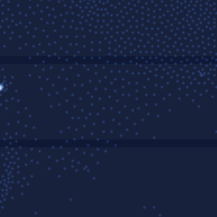
专业数据、高清视频，
c7在线登录入口APP
与网页版为您提供
APP下载
网页版入口
在最近的一次采访中，瓜迪奥拉谈到了年轻球员
备极大的潜力，但同时也指出，球队在面对强敌
中，他并不天真地认为逆转对手一定会成功。这