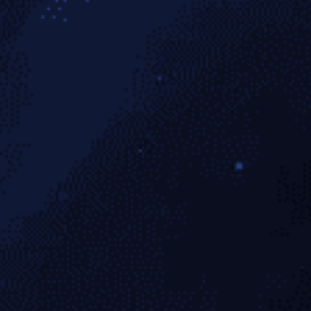
立榜样。
总而言之，通过本次访谈，不难发现，无论是在
始终坚持务实与理性的原则。他相信只有不断学
待着未来看到更多像谢尔基这样的优秀人才崭露