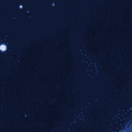
对于即将迎来的与阿森纳的比赛，瓜迪奥拉显然
示，并不想因为外界舆论或媒体压力而给球队施
特点制定相应策略，而不是单纯依赖某个明星球
具体而言，与阿森纳这样的强敌交锋，不仅要求
入微的数据分析和准备。这些因素都将影响最终
目自信，只会增加失败风险，这是瓜帅所警惕的
此外，对于如何利用谢尔基这样的年轻才俊，他
他承担更多责任，以便锻炼其抗压能力。但这并
是要结合整体战术进行调整，使之成为整场比赛
4、面对强敌需有心理准备
面对阿森纳这样历史悠久且实力强劲的球队，心
能会因过度紧张而错失机会，但若能保持冷静，