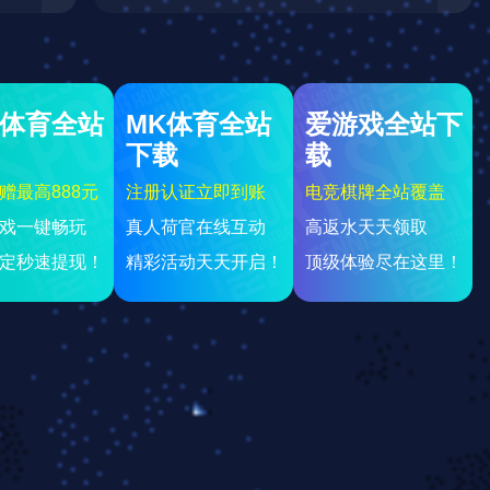
方面深入探讨瓜帅关于谢尔基的看法，包括
量以及面对强敌时应有的心理准备。
的年轻球员之一。他在场上的表现常常令人
他的未来充满期待。瓜帅对此表示，他观察
好的比赛阅读能力，这使得他能够在瞬息万
他既能主动进攻，也懂得何时回撤防守，这
名年轻球员，在适应不同战术风格方面显然
活性。
仅依靠个人才能是不够的。他需要更好地融
挥出他的潜力。因此，在培养年轻球员时，