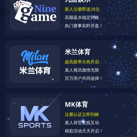
覆盖实时赛事、
首页
/
体育焦点
/ 正文