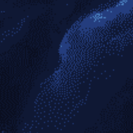
前训练中，瓜帅特别注重加强队伍成员之间沟通
与此同时，通过模拟训练亦可增强球队抵御压力
类似真实比赛中的紧张气氛，以帮助队员们提前
心态建设的重要原因之一，希望通过这种方式培
总之，当面对强大对手时，一支球队必须具备高
付出了艰苦努力，也未必能赢得最终胜利，但只
获，这正是团结一致拼搏所带来的价值所在。
总结：
在整篇文章中，我们详细探讨了瓜迪奥拉对于青
谢尔基卓越天赋，到自由精神的重要性，再到针
对压力所需建立良好心态，每一个方面都展示了
体现了其对待人才培育的一贯理念，也彰显出积