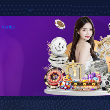
App下载
公司介绍
体育焦点
在线登录入口
—— 比赛数据从这