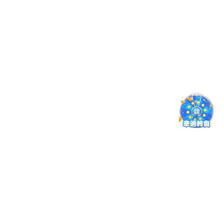
此外，对手也采取了针对性的防守策略，对克莱进行
了重点盯防。这使得他在接球后的投篮空间大幅缩
小，加之自身状态不佳，自然无法形成有效进攻。这
些因素共同作用，使得他在本场比赛里未能有所斩
获。
3、心理因素的重要性
除了技战术层面的因素外，心理层面的压力也是不可
忽视的一部分。作为一名明星球员，克莱承载着巨大
的期望与关注。在这样的环境下，如果不能很好地调
节自己的情绪，很容易陷入负面循环，从而影响实际
发挥。
同时，与其他优秀球员相比，任何一次糟糕的表现都
可能被无限放大，引发舆论压力。在这种情况下，如