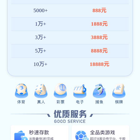
首先，克莱在这场比赛中的个人状态显然不佳。他在
进攻端缺乏侵略性，导致得分效率低下。这不仅体现
在得分上，还表现在他在场上的跑动和防守积极性
上。在与对手交锋时，克莱常常出现犹豫不决的情
况，让人怀疑他的自信心是否受到了影响。
其次，长时间以来受到伤病困扰，是导致克莱状态起
伏的重要原因之一。他曾经历过严重的膝伤，这种伤
病往往会影响运动员的爆发力和敏捷度。这种生理上
的限制可能使他在比赛中无法发挥出最佳水平，从而
造成本场比赛的不理想表现。
最后，要考虑的是克莱在替补角色中的适应性问题。
作为一个以外线投篮闻名的球员，他习惯于首发的位